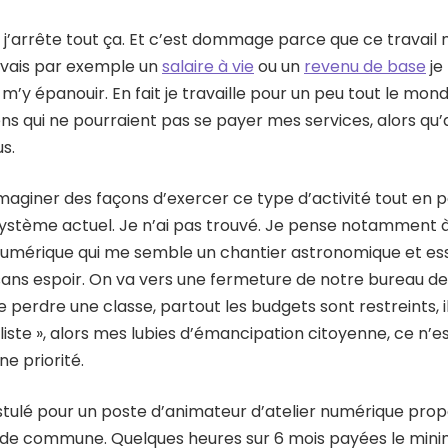
que j’arrête tout ça. Et c’est dommage parce que ce travail 
’avais par exemple un
salaire à vie
ou un
revenu de base
je
’y épanouir. En fait je travaille pour un peu tout le mon
ns qui ne pourraient pas se payer mes services, alors qu’au
us.
imaginer des façons d’exercer ce type d’activité tout en 
système actuel. Je n’ai pas trouvé. Je pense notamment à
numérique qui me semble un chantier astronomique et esse
ns espoir. On va vers une fermeture de notre bureau de 
perdre une classe, partout les budgets sont restreints, il 
aliste », alors mes lubies d’émancipation citoyenne, ce n’e
e priorité.
tulé pour un poste d’animateur d’atelier numérique prop
e commune. Quelques heures sur 6 mois payées le mini