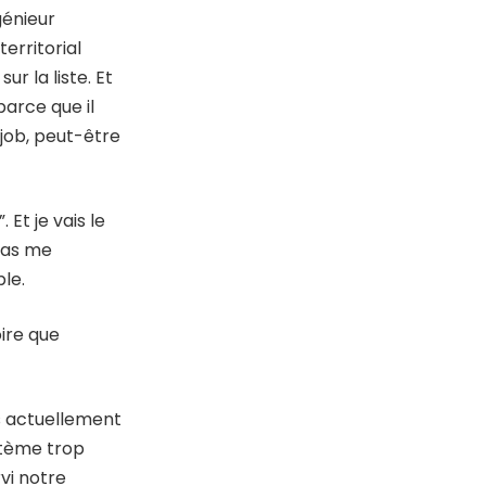
génieur
erritorial
r la liste. Et
parce que il
 job, peut-être
Et je vais le
 pas me
le.
oire que
s actuellement
ystème trop
vi notre