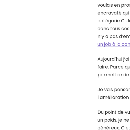
voulais en prof
encravaté qui 
catégorie C. J
donc tous ces 
n’y a pas d’em
un job à la co
Aujourd’hui j’a
faire. Parce qu
permettre de c
Je vais penser
l’amélioration 
Du point de v
un poids, je n
généreux. C’es