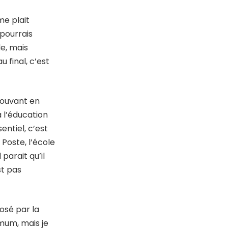
me plait
 pourrais
de, mais
 final, c’est
pouvant en
 l’éducation
ntiel, c’est
Poste, l’école
parait qu’il
st pas
osé par la
mum, mais je