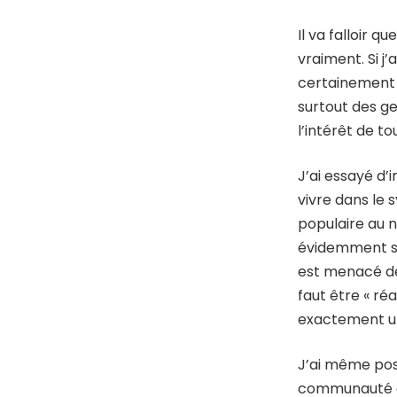
Il va falloir 
vraiment. Si j
certainement m
surtout des ge
l’intérêt de to
J’ai essayé d’
vivre dans le 
populaire au 
évidemment sa
est menacé de 
faut être « ré
exactement un
J’ai même pos
communauté d