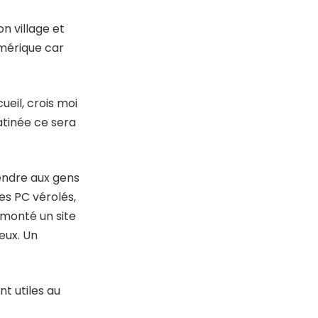
n village et
umérique car
ueil, crois moi
matinée ce sera
rendre aux gens
es PC vérolés,
 monté un site
peux. Un
t utiles au