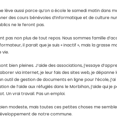
e lève aussi parce qu’on a école le samedi matin dans mo
onner des cours bénévoles d’informatique et de culture n
blics ne le feront pas.
ont pas non plus de tout repos. Nous sommes famille d’acc
ormateur, il parait que je suis « inactif », mais la grasse 
 vie.
ont bien pleines. J’aide des associations, j’essaye d’app
orer via internet, je leur fais des sites web, je dépanne l
n outil de gestion de documents en ligne pour l’école, j’ai
tion de l’aide aux réfugiés dans le Morbihan, j’aide qui je 
t. Un vrai travail. Pas un emploi.
 bien modeste, mais toutes ces petites choses me semblen
éveloppement de notre commune.