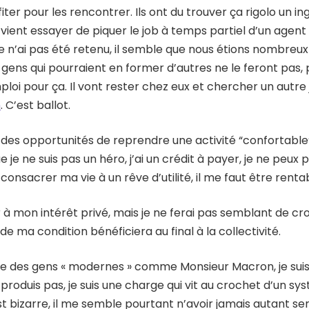
iter pour les rencontrer. Ils ont du trouver ça rigolo un in
vient essayer de piquer le job à temps partiel d’un agent t
e n’ai pas été retenu, il semble que nous étions nombreux su
gens qui pourraient en former d’autres ne le feront pas, 
ploi pour ça. Il vont rester chez eux et chercher un autre
n
. C’est ballot.
i des opportunités de reprendre une activité “confortable”. 
e je ne suis pas un héro, j’ai un crédit à payer, je ne peux
onsacrer ma vie à un rêve d’utilité, il me faut être rentab
 à mon intérêt privé, mais je ne ferai pas semblant de cr
de ma condition bénéficiera au final à la collectivité.
ue des gens « modernes » comme Monsieur Macron, je sui
e produis pas, je suis une charge qui vit au crochet d’un s
t bizarre, il me semble pourtant n’avoir jamais autant ser