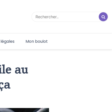
 légales
Mon boulot
ile au
ça