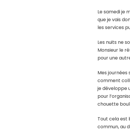
Le samedi je m
que je vais d
les services pu
Les nuits ne s
Monsieur le réf
pour une autre
Mes journées s
comment collab
je développe u
pour l’organisa
chouette boulo
Tout cela est
commun, au d