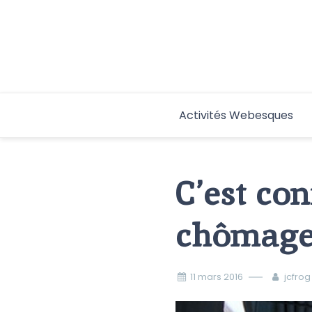
Aller
au
contenu
Activités Webesques
C’est con
chômage
11 mars 2016
jcfrog