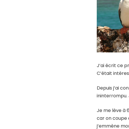
J’ai écrit ce p
C’était intére
Depuis j’ai co
ininterrompu. 
Je me lève à 6
car on coupe 
j’emmène mon c