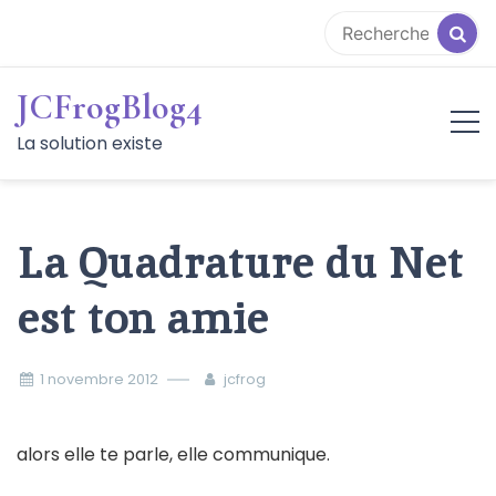
Aller
au
contenu
JCFrogBlog4
La solution existe
La Quadrature du Net
est ton amie
1 novembre 2012
jcfrog
alors elle te parle, elle communique.