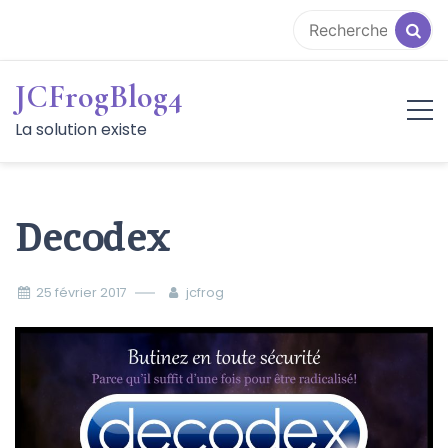
Aller
au
contenu
JCFrogBlog4
La solution existe
Decodex
25 février 2017
jcfrog