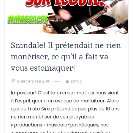
Scandale! Il prétendait ne rien
monétiser, ce qu’il a fait va
vous estomaquer!
9 décembre 2016
jcfrog
Imposteur! C’est le premier mot qui nous vient
à l’esprit quand on évoque ce malfaiteur. Alors
que ce triste Sire prétend depuis plus de 10 ans
ne rien monétiser de ses pitoyables
« productions » musicalo-pathétiques, nos
inspecteurs en fact checking ont passé au