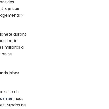
 ont des
entreprises
ommagements”?
planète auront
passer du
s milliards à
t-on se
ands labos
service du
nformer
, nous
 et Pujadas ne