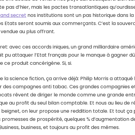
te pas d’hier, mais les pactes transatlantiques qu’ourdiss
rand secret
nos institutions sont un pas historique dans la
s Etats seront soumis aux commerçants. C’est la souver
 vendue au plus offrant.
t: avec ces accords iniques, un grand milliardaire améri
it pu attaquer l’Etat français pour le manque à gagner dû
de ce produit cancérigène. Si, si.
 la science fiction, ça arrive déjà: Philip Morris a attaqué
our des campagnes anti tabac. Ces grandes compagnies et
ocats rêvent de diriger le monde comme une grande entrep
ique au profit du seul bilan comptable. Et nous au lieu de r
e beignet, on leur propose une reddition totale. Et tout ça
s promesses de prospérité, quelques % d’augmentation d
Business, business, et toujours au profit des mêmes.