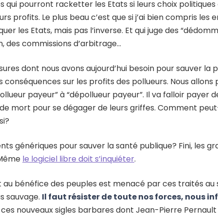
s qui pourront racketter les Etats si leurs choix politiques
rs profits. Le plus beau c’est que si j’ai bien compris les 
quer les Etats, mais pas l’inverse. Et qui juge des “déd
n, des commissions d’arbitrage…
sures dont nous avons aujourd’hui besoin pour sauver la 
conséquences sur les profits des pollueurs. Nous allons 
llueur payeur” à “dépollueur payeur”. Il va falloir payer de
s de mort pour se dégager de leurs griffes. Comment peu
si?
s génériques pour sauver la santé publique? Fini, les gr
 Même
le logiciel libre doit s’inquiéter
.
t au bénéfice des peuples est menacé par ces traités au 
us sauvage.
Il faut résister de toute nos forces, nous i
 ces nouveaux sigles barbares dont Jean-Pierre Pernault