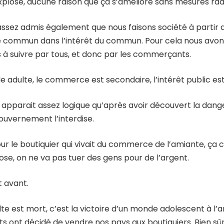
plose, aucune raison que ça s’améliore sans mesures rad
assez admis également que nous faisons société à parti
e commun dans l’intérêt du commun. Pour cela nous avons
s à suivre par tous, et donc par les commerçants.
adulte, le commerce est secondaire, l’intérêt public est 
 apparait assez logique qu’après avoir découvert la dang
gouvernement l’interdise.
 le boutiquier qui vivait du commerce de l’amiante, ça cr
se, on ne va pas tuer des gens pour de l’argent.
t avant.
e est mort, c’est la victoire d’un monde adolescent à l’
 ont décidé de vendre nos pays aux boutiquiers. Bien sûr