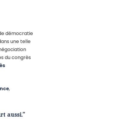
de démocratie
dans une telle
 négociation
es du congrès
ès
ance
,
rt aussi.”