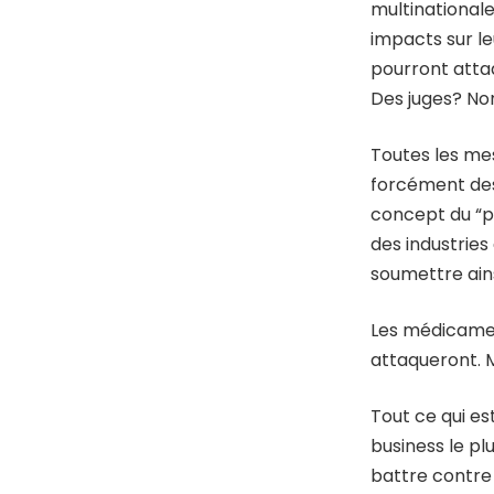
multinationale
impacts sur leu
pourront atta
Des juges? No
Toutes les me
forcément des 
concept du “po
des industrie
soumettre ain
Les médicament
attaqueront.
Tout ce qui es
business le pl
battre contre