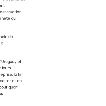
ent
 destruction
aineté du
cain de
 à
 l’Uruguay et
 leurs
rise, la fin
ésister et de
 pour quoi?
es