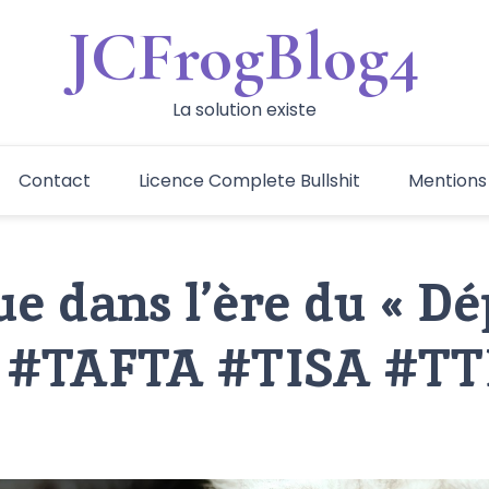
JCFrogBlog4
La solution existe
Contact
Licence Complete Bullshit
Mentions
e dans l’ère du « Dé
» #TAFTA #TISA #TT