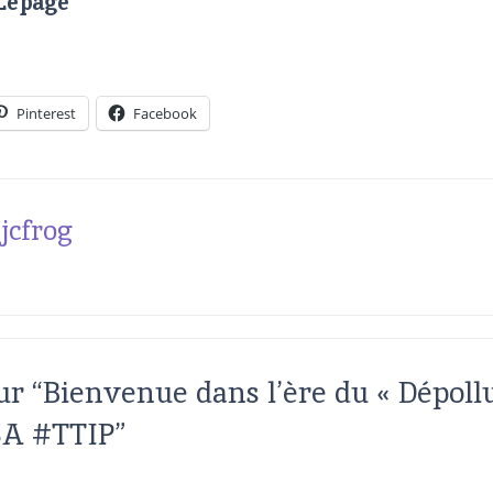
Lepage
Pinterest
Facebook
jcfrog
ur “
Bienvenue dans l’ère du « Dépoll
A #TTIP
”