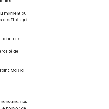
icales.
r du moment ou
 des Etats qui
prioritaire.
erosité de
aint. Mais la
américaine: nos
 le pouvoir de