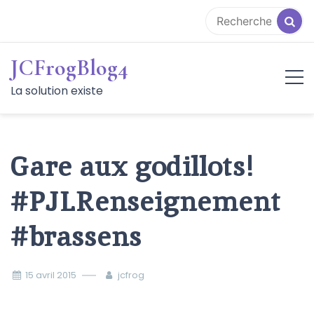
Aller
au
contenu
JCFrogBlog4
La solution existe
Gare aux godillots!
#PJLRenseignement
#brassens
15 avril 2015
jcfrog