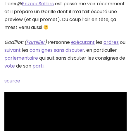
L’ami @
EnzoooSellers
est passé me voir récemment
et il prépare un Gorille dont il m’a fait écouté une
preview (et qui promet). Du coup l’air en tête, ça
m’est venu aussi
Godillot: (
Familier
)
Personne
exécutant
les
ordres
ou
suivant
les
consignes
sans
discuter
, en particulier
parlementaire
qui suit sans discuter les consignes de
vote
de son
parti
.
source