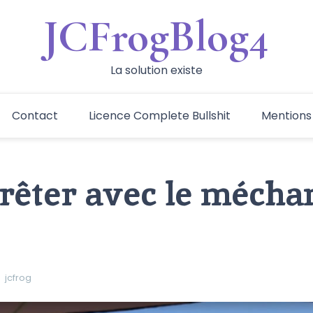
JCFrogBlog4
La solution existe
Contact
Licence Complete Bullshit
Mentions
rrêter avec le mécha
jcfrog