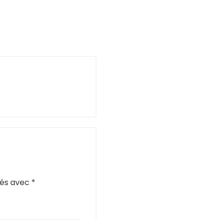
ués avec
*