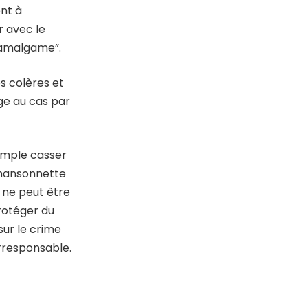
nt à
r avec le
d’amalgame”.
es colères et
ge au cas par
emple casser
 chansonnette
l ne peut être
protéger du
sur le crime
irresponsable.