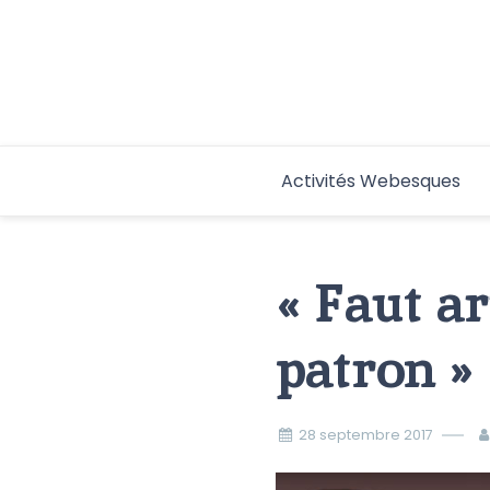
Aller
au
contenu
Activités Webesques
« Faut a
patron »
28 septembre 2017