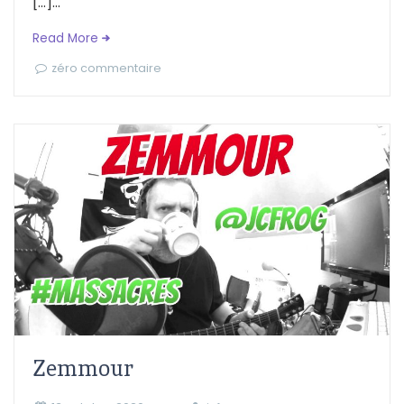
[…]...
Read More
zéro commentaire
Zemmour