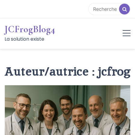
Aller
au
contenu
JCFrogBlog4
La solution existe
Auteur/autrice :
jcfrog