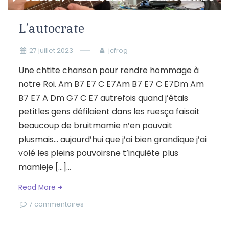
L’autocrate
27 juillet 2023
jcfrog
Une chtite chanson pour rendre hommage à
notre Roi. Am B7 E7 C E7Am B7 E7 C E7Dm Am
B7 E7 A Dm G7 C E7 autrefois quand j’étais
petitles gens défilaient dans les ruesça faisait
beaucoup de bruitmamie n’en pouvait
plusmais… aujourd’hui que j’ai bien grandique j’ai
volé les pleins pouvoirsne t’inquiète plus
mamieje […]...
Read More
7 commentaires