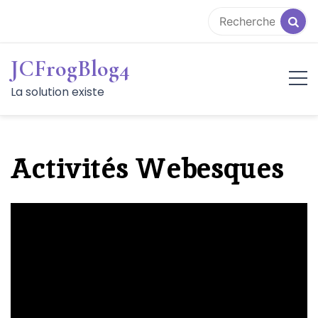
Aller
au
contenu
JCFrogBlog4
La solution existe
Activités Webesques