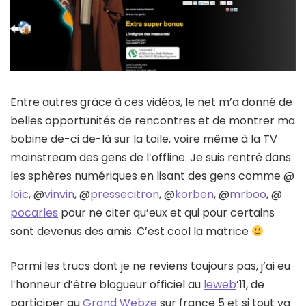
Entre autres grâce à ces vidéos, le net m’a donné de
belles opportunités de rencontres et de montrer ma
bobine de-ci de-là sur la toile, voire même à la TV
mainstream des gens de l’offline. Je suis rentré dans
les sphères numériques en lisant des gens comme @
loic
, @
vinvin
, @
pressecitron
, @
korben
, @
mrboo
, @
pocarles
pour ne citer qu’eux et qui pour certains
sont devenus des amis. C’est cool la matrice
Parmi les trucs dont je ne reviens toujours pas, j’ai eu
l’honneur d’être blogueur officiel au
leweb
’11, de
participer au
Grand Webze
sur france 5 et si tout va