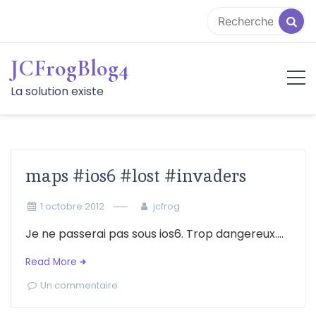
Aller
au
contenu
JCFrogBlog4
La solution existe
maps #ios6 #lost #invaders
1 octobre 2012
jcfrog
Je ne passerai pas sous ios6. Trop dangereux....
Read More
Un commentaire