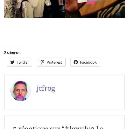
Partager :
Twitter
Pinterest
Facebook
jcfrog
5 réactions sur “
#leweb12 Le