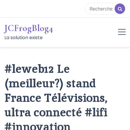
Aller
au
contenu
JCFrogBlog4
La solution existe
#leweb12 Le
(meilleur?) stand
France Télévisions,
ultra connecté #lifi
#innovation