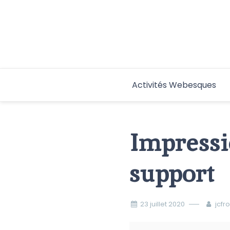
Aller
au
contenu
Activités Webesques
Impressi
support
23 juillet 2020
jcfr