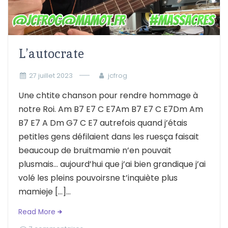
L’autocrate
27 juillet 2023
jcfrog
Une chtite chanson pour rendre hommage à
notre Roi. Am B7 E7 C E7Am B7 E7 C E7Dm Am
B7 E7 A Dm G7 C E7 autrefois quand j’étais
petitles gens défilaient dans les ruesça faisait
beaucoup de bruitmamie n’en pouvait
plusmais… aujourd’hui que j’ai bien grandique j’ai
volé les pleins pouvoirsne t’inquiète plus
mamieje […]...
Read More