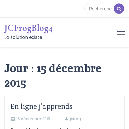
Aller
au
contenu
JCFrogBlog4
La solution existe
Jour :
15 décembre
2015
En ligne j’apprends
15 décembre 2015
jcfrog