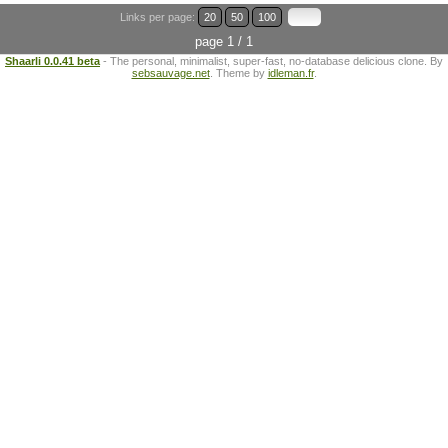
Links per page:
20
50
100
page 1 / 1
Shaarli 0.0.41 beta
- The personal, minimalist, super-fast, no-database delicious clone. By
sebsauvage.net
. Theme by
idleman.fr
.