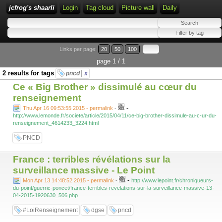
jcfrog's shaarli
Login
Tag cloud
Picture wall
Daily
Links per page:
20
50
100
page 1 / 1
2 results for tags
pncd
x
Ce « Big Brother » dissimulé au cœur du
renseignement
-
Thu Apr 16 09:53:55 2015 - permalink
-
http://www.lemonde.fr/societe/article/2015/04/11/ce-big-brother-dissimule-au-c-ur-du-
renseignement_4614233_3224.html
PNCD
France : terribles révélations sur la
surveillance massive - Le Point
-
Mon Apr 13 14:48:52 2015 - permalink
-
http://www.lepoint.fr/chroniqueurs-
du-point/guerric-poncet/france-terribles-revelations-sur-la-surveillance-massive-13-
04-2015-1920630_506.php
#LoiRenseignement
dgse
pncd