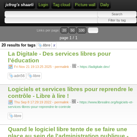
jcfrog's shaarli
Login
Tag cloud
Picture wall
Daily
Links per page:
20
50
100
page 1 / 1
20 results for tags
libre
x
La Digitale - Des services libres pour
l’éducation
-
Fri Nov 21 19:13:25 2025 - permalink
-
https://ladigitale.dev/
adn56
libre
Logiciels et services libres pour reprendre le
contrôle - Libre à lire !
-
Thu Sep 8 17:29:19 2022 - permalink
-
https://www.librealire.org/logiciels-et-
services-libres-pour-reprendre-le-controle
libre
Quand le logiciel libre tente de se faire une
place au sein de l'administration publique -