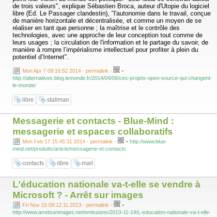
de trois valeurs", explique Sébastien Broca, auteur d'Utopie du logiciel
libre (Ed. Le Passager clandestin), "l'autonomie dans le travail, conçue
de manière horizontale et décentralisée, et comme un moyen de se
réaliser en tant que personne ; la maîtrise et le contrôle des
technologies, avec une approche de leur conception tout comme de
leurs usages ; la circulation de l'information et le partage du savoir, de
manière à rompre l’impérialisme intellectuel pour profiter à plein du
potentiel d’Internet".
-
Mon Apr 7 09:16:52 2014 - permalink
-
http://alternatives.blog.lemonde.fr/2014/04/06/ces-projets-open-source-qui-changent-
le-monde/
libre
stallman
Messagerie et contacts - Blue-Mind :
messagerie et espaces collaboratifs
-
Mon Feb 17 15:45:31 2014 - permalink
-
http://www.blue-
mind.net/produits/article/messagerie-et-contacts
contacts
libre
mail
L'éducation nationale va-t-elle se vendre à
Microsoft ? - Arrêt sur images
-
Fri Nov 15 09:12:11 2013 - permalink
-
http://www.arretsurimages.net/emissions/2013-11-14/L-education-nationale-va-t-elle-