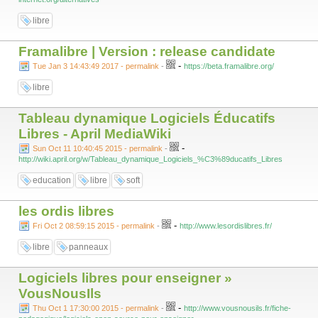
libre
Framalibre | Version : release candidate
-
Tue Jan 3 14:43:49 2017 - permalink
-
https://beta.framalibre.org/
libre
Tableau dynamique Logiciels Éducatifs
Libres - April MediaWiki
-
Sun Oct 11 10:40:45 2015 - permalink
-
http://wiki.april.org/w/Tableau_dynamique_Logiciels_%C3%89ducatifs_Libres
education
libre
soft
les ordis libres
-
Fri Oct 2 08:59:15 2015 - permalink
-
http://www.lesordislibres.fr/
libre
panneaux
Logiciels libres pour enseigner »
VousNousIls
-
Thu Oct 1 17:30:00 2015 - permalink
-
http://www.vousnousils.fr/fiche-