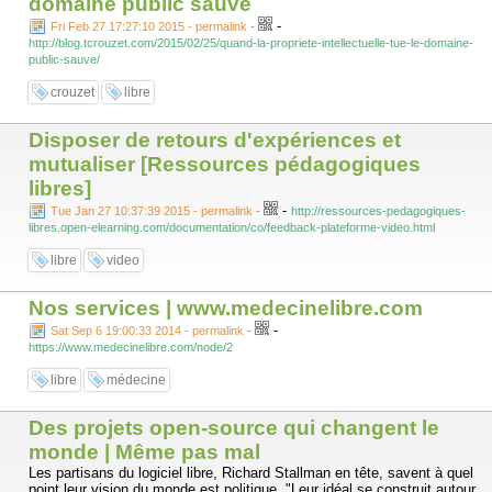
domaine public sauve
-
Fri Feb 27 17:27:10 2015 - permalink
-
http://blog.tcrouzet.com/2015/02/25/quand-la-propriete-intellectuelle-tue-le-domaine-
public-sauve/
crouzet
libre
Disposer de retours d'expériences et
mutualiser [Ressources pédagogiques
libres]
-
Tue Jan 27 10:37:39 2015 - permalink
-
http://ressources-pedagogiques-
libres.open-elearning.com/documentation/co/feedback-plateforme-video.html
libre
video
Nos services | www.medecinelibre.com
-
Sat Sep 6 19:00:33 2014 - permalink
-
https://www.medecinelibre.com/node/2
libre
médecine
Des projets open-source qui changent le
monde | Même pas mal
Les partisans du logiciel libre, Richard Stallman en tête, savent à quel
point leur vision du monde est politique. "Leur idéal se construit autour