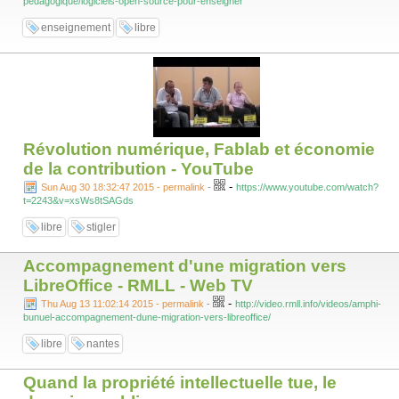
pedagogique/logiciels-open-source-pour-enseigner
enseignement
libre
Révolution numérique, Fablab et économie
de la contribution - YouTube
-
Sun Aug 30 18:32:47 2015 - permalink
-
https://www.youtube.com/watch?
t=2243&v=xsWs8tSAGds
libre
stigler
Accompagnement d'une migration vers
LibreOffice - RMLL - Web TV
-
Thu Aug 13 11:02:14 2015 - permalink
-
http://video.rmll.info/videos/amphi-
bunuel-accompagnement-dune-migration-vers-libreoffice/
libre
nantes
Quand la propriété intellectuelle tue, le