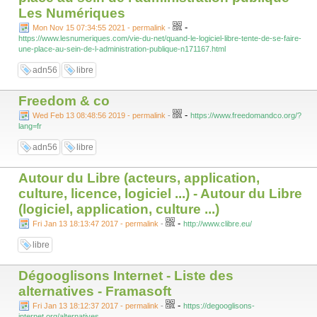
Les Numériques
-
Mon Nov 15 07:34:55 2021 - permalink
-
https://www.lesnumeriques.com/vie-du-net/quand-le-logiciel-libre-tente-de-se-faire-
une-place-au-sein-de-l-administration-publique-n171167.html
adn56
libre
Freedom & co
-
Wed Feb 13 08:48:56 2019 - permalink
-
https://www.freedomandco.org/?
lang=fr
adn56
libre
Autour du Libre (acteurs, application,
culture, licence, logiciel ...) - Autour du Libre
(logiciel, application, culture ...)
-
Fri Jan 13 18:13:47 2017 - permalink
-
http://www.clibre.eu/
libre
Dégooglisons Internet - Liste des
alternatives - Framasoft
-
Fri Jan 13 18:12:37 2017 - permalink
-
https://degooglisons-
internet.org/alternatives