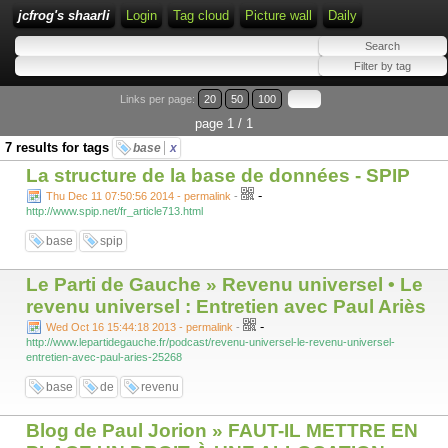
jcfrog's shaarli
Login
Tag cloud
Picture wall
Daily
Links per page:
20
50
100
page 1 / 1
7 results for tags
base
x
La structure de la base de données - SPIP
-
Thu Dec 11 07:50:56 2014 - permalink
-
http://www.spip.net/fr_article713.html
base
spip
Le Parti de Gauche » Revenu universel • Le
revenu universel : Entretien avec Paul Ariès
-
Wed Oct 16 15:44:18 2013 - permalink
-
http://www.lepartidegauche.fr/podcast/revenu-universel-le-revenu-universel-
entretien-avec-paul-aries-25268
base
de
revenu
Blog de Paul Jorion » FAUT-IL METTRE EN