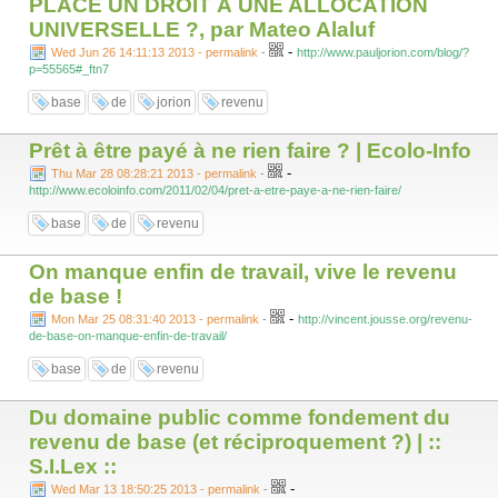
PLACE UN DROIT À UNE ALLOCATION
UNIVERSELLE ?, par Mateo Alaluf
-
Wed Jun 26 14:11:13 2013 - permalink
-
http://www.pauljorion.com/blog/?
p=55565#_ftn7
base
de
jorion
revenu
Prêt à être payé à ne rien faire ? | Ecolo-Info
-
Thu Mar 28 08:28:21 2013 - permalink
-
http://www.ecoloinfo.com/2011/02/04/pret-a-etre-paye-a-ne-rien-faire/
base
de
revenu
On manque enfin de travail, vive le revenu
de base !
-
Mon Mar 25 08:31:40 2013 - permalink
-
http://vincent.jousse.org/revenu-
de-base-on-manque-enfin-de-travail/
base
de
revenu
Du domaine public comme fondement du
revenu de base (et réciproquement ?) | ::
S.I.Lex ::
-
Wed Mar 13 18:50:25 2013 - permalink
-