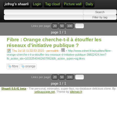
jcfrog's shaarli
Login
Tag cloud
Picture wall
Daily
Links per page:
20
50
100
page 1 / 1
Fibre : Orange cherche-t-il à étouffer les
réseaux d'initiative publique ?
-
Thu Jul 16 11:32:53 2015 - permalink
-
http://www.zdnet.fr/actualites/fibre-
orange-cherche-t-il-a-etouffer-les-reseaux-d-initiative-publique-39822424.htm?
fb_action_ids=10153540462607952&fb_action_types=og.likes
fibre
orange
Links per page:
20
50
100
page 1 / 1
Shaarli 0.0.41 beta
- The personal, minimalist, super-fast, no-database delicious clone. By
sebsauvage.net
. Theme by
idleman.fr
.