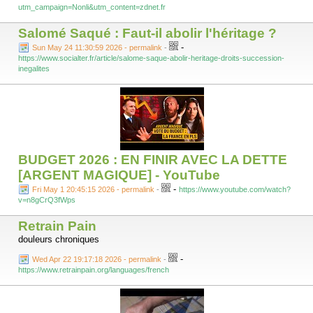
utm_campaign=Nonli&utm_content=zdnet.fr
Salomé Saqué : Faut-il abolir l'héritage ?
-
Sun May 24 11:30:59 2026 - permalink
-
https://www.socialter.fr/article/salome-saque-abolir-heritage-droits-succession-
inegalites
BUDGET 2026 : EN FINIR AVEC LA DETTE
[ARGENT MAGIQUE] - YouTube
-
Fri May 1 20:45:15 2026 - permalink
-
https://www.youtube.com/watch?
v=n8gCrQ3fWps
Retrain Pain
douleurs chroniques
-
Wed Apr 22 19:17:18 2026 - permalink
-
https://www.retrainpain.org/languages/french