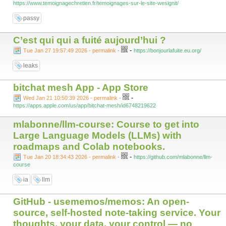
https://www.temoignagechretien.fr/temoignages-sur-le-site-wesignit/
passy
C’est qui qui a fuité aujourd’hui ?
-
Tue Jan 27 19:57:49 2026 - permalink
-
https://bonjourlafuite.eu.org/
leaks
‎bitchat mesh App - App Store
-
Wed Jan 21 10:50:39 2026 - permalink
-
https://apps.apple.com/us/app/bitchat-mesh/id6748219622
mlabonne/llm-course: Course to get into
Large Language Models (LLMs) with
roadmaps and Colab notebooks.
-
Tue Jan 20 18:34:43 2026 - permalink
-
https://github.com/mlabonne/llm-
course
ia
llm
GitHub - usememos/memos: An open-
source, self-hosted note-taking service. Your
thoughts, your data, your control — no