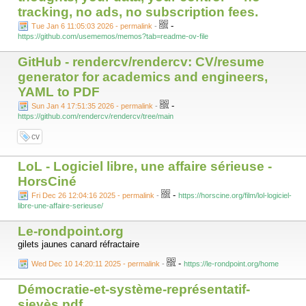
tracking, no ads, no subscription fees.
-
Tue Jan 6 11:05:03 2026 - permalink
-
https://github.com/usememos/memos?tab=readme-ov-file
GitHub - rendercv/rendercv: CV/resume
generator for academics and engineers,
YAML to PDF
-
Sun Jan 4 17:51:35 2026 - permalink
-
https://github.com/rendercv/rendercv/tree/main
cv
LoL - Logiciel libre, une affaire sérieuse -
HorsCiné
-
Fri Dec 26 12:04:16 2025 - permalink
-
https://horscine.org/film/lol-logiciel-
libre-une-affaire-serieuse/
Le-rondpoint.org
gilets jaunes canard réfractaire
-
Wed Dec 10 14:20:11 2025 - permalink
-
https://le-rondpoint.org/home
Démocratie-et-système-représentatif-
sieyès.pdf