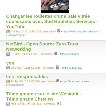
Changer les roulettes d’une baie vitrée
coulissante avec Sud Roulettes Services -
YouTube
-
Tue Mar 24 11:18:25 2026 - permalink
-
https://www.youtube.com/watch?
v=BmygdYzgXjo
NetBird - Open Source Zero Trust
Networking
-
Fri Mar 6 10:41:23 2026 - permalink
-
https://netbird.io/
ygg
-
Wed Mar 4 12:16:52 2026 - permalink
-
https://ygg.gratis/
Les irresponsables
-
Fri Feb 20 18:03:17 2026 - permalink
-
https://bonpote.com/les-
irresponsables/
Témoignages sur le site Wesignit -
Témoignage Chrétien
-
Mon Feb 16 14:41:31 2026 - permalink
-