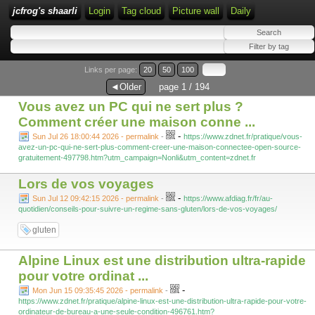
jcfrog's shaarli
Login
Tag cloud
Picture wall
Daily
Links per page:
20
50
100
◄Older
page 1 / 194
Vous avez un PC qui ne sert plus ?
Comment créer une maison conne ...
-
Sun Jul 26 18:00:44 2026 - permalink
-
https://www.zdnet.fr/pratique/vous-
avez-un-pc-qui-ne-sert-plus-comment-creer-une-maison-connectee-open-source-
gratuitement-497798.htm?utm_campaign=Nonli&utm_content=zdnet.fr
Lors de vos voyages
-
Sun Jul 12 09:42:15 2026 - permalink
-
https://www.afdiag.fr/fr/au-
quotidien/conseils-pour-suivre-un-regime-sans-gluten/lors-de-vos-voyages/
gluten
Alpine Linux est une distribution ultra-rapide
pour votre ordinat ...
-
Mon Jun 15 09:35:45 2026 - permalink
-
https://www.zdnet.fr/pratique/alpine-linux-est-une-distribution-ultra-rapide-pour-votre-
ordinateur-de-bureau-a-une-seule-condition-496761.htm?