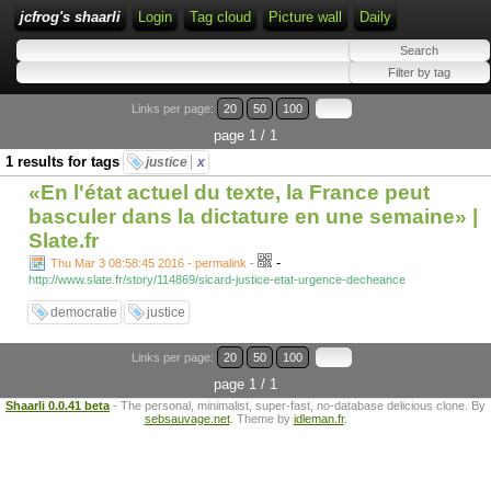
jcfrog's shaarli
Login
Tag cloud
Picture wall
Daily
Links per page:
20
50
100
page 1 / 1
1 results for tags
justice
x
«En l'état actuel du texte, la France peut
basculer dans la dictature en une semaine» |
Slate.fr
-
Thu Mar 3 08:58:45 2016 - permalink
-
http://www.slate.fr/story/114869/sicard-justice-etat-urgence-decheance
democratie
justice
Links per page:
20
50
100
page 1 / 1
Shaarli 0.0.41 beta
- The personal, minimalist, super-fast, no-database delicious clone. By
sebsauvage.net
. Theme by
idleman.fr
.