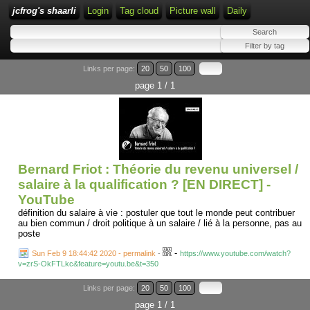
jcfrog's shaarli
Login
Tag cloud
Picture wall
Daily
Links per page:
20
50
100
page 1 / 1
Bernard Friot : Théorie du revenu universel /
salaire à la qualification ? [EN DIRECT] -
YouTube
définition du salaire à vie : postuler que tout le monde peut contribuer
au bien commun / droit politique à un salaire / lié à la personne, pas au
poste
-
Sun Feb 9 18:44:42 2020 - permalink
-
https://www.youtube.com/watch?
v=zrS-OkFTLkc&feature=youtu.be&t=350
Links per page:
20
50
100
page 1 / 1