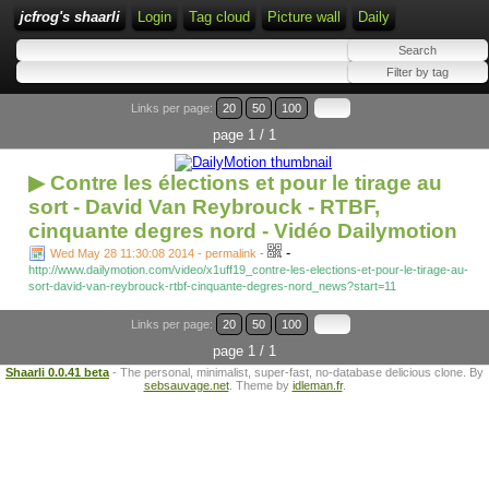
jcfrog's shaarli
Login
Tag cloud
Picture wall
Daily
Links per page:
20
50
100
page 1 / 1
▶ Contre les élections et pour le tirage au
sort - David Van Reybrouck - RTBF,
cinquante degres nord - Vidéo Dailymotion
-
Wed May 28 11:30:08 2014 - permalink
-
http://www.dailymotion.com/video/x1uff19_contre-les-elections-et-pour-le-tirage-au-
sort-david-van-reybrouck-rtbf-cinquante-degres-nord_news?start=11
Links per page:
20
50
100
page 1 / 1
Shaarli 0.0.41 beta
- The personal, minimalist, super-fast, no-database delicious clone. By
sebsauvage.net
. Theme by
idleman.fr
.