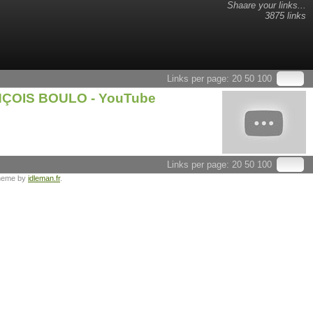
Shaare your links...
3875 links
Links per page:
20
50
100
RANÇOIS BOULO - YouTube
Links per page:
20
50
100
heme by
idleman.fr
.