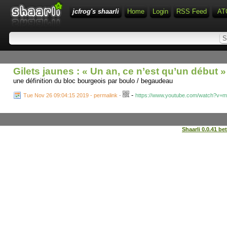
jcfrog's shaarli
Home
Login
RSS Feed
AT
Gilets jaunes : « Un an, ce n’est qu’un dé
une définition du bloc bourgeois par boulo / begaudeau
-
Tue Nov 26 09:04:15 2019 - permalink
-
https://www.youtube.com/watch?v=
Shaarli 0.0.41 be