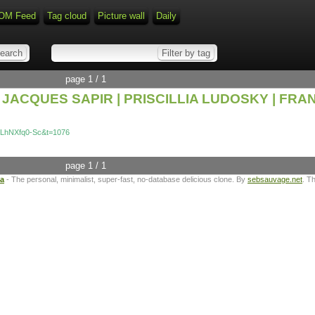
OM Feed
Tag cloud
Picture wall
Daily
page 1 / 1
but » JACQUES SAPIR | PRISCILLIA LUDOSKY | F
mLhNXfq0-Sc&t=1076
page 1 / 1
ta
- The personal, minimalist, super-fast, no-database delicious clone. By
sebsauvage.net
. T